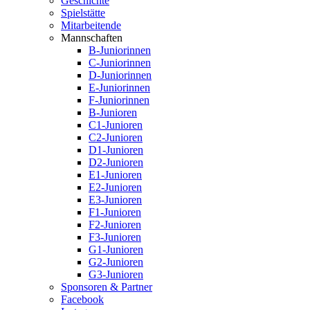
Geschichte
Spielstätte
Mitarbeitende
Mannschaften
B-Juniorinnen
C-Juniorinnen
D-Juniorinnen
E-Juniorinnen
F-Juniorinnen
B-Junioren
C1-Junioren
C2-Junioren
D1-Junioren
D2-Junioren
E1-Junioren
E2-Junioren
E3-Junioren
F1-Junioren
F2-Junioren
F3-Junioren
G1-Junioren
G2-Junioren
G3-Junioren
Sponsoren & Partner
Facebook