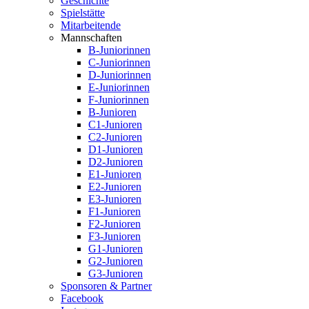
Geschichte
Spielstätte
Mitarbeitende
Mannschaften
B-Juniorinnen
C-Juniorinnen
D-Juniorinnen
E-Juniorinnen
F-Juniorinnen
B-Junioren
C1-Junioren
C2-Junioren
D1-Junioren
D2-Junioren
E1-Junioren
E2-Junioren
E3-Junioren
F1-Junioren
F2-Junioren
F3-Junioren
G1-Junioren
G2-Junioren
G3-Junioren
Sponsoren & Partner
Facebook