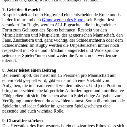
7. Gelebter Respekt
Respekt spielt auf dem Rugbyfeld eine entscheidende Rolle und ist
in der Kultur und den
Grundwerten des Sports
seit Beginn fest
verankert. Im Rugby werden ALLE geachtet, die in irgendeiner
Form zum Gelingen des Sports beitragen. Respekt vor den
Mitspielerinnen und Mitspielern, der gegnerischen Mannschaft, den
Fans, Zuschauern und, ganz wichtig, der Schiedsrichterin oder dem
Schiedsrichter. Im Rugby werden die Unparteiischen immer noch
respektvoll mit «Sir» und «Madam» angeredet und Widersprüche
seitens der Spieler*innen sind weder die Norm, noch werden sie
toleriert.
8. Jeder leistet einen Beitrag
Bei einem Sport, der meist mit 15 Personen pro Mannschaft auf
einem Feld gespielt wird, gibt es natürlich eine Vielzahl von
Aufgaben, die im Team verteilt werden müssen. Und jede Position
bringt unterschiedliche körperliche Anforderungen und koordinative
Fähigkeiten mit sich. Dir stehen also im Spiel einige Aufgaben zur
Verfügung, unter denen du auswählen kannst. Somit übernimmt jede
Spielerin und jeder Spieler im gesamten Spielgeschehen eine
passende und auch wichtige Rolle.
9. Charakter stärken
Das Herzstück des Rugbysports ist ein einzigartiges Ethos, dass sich