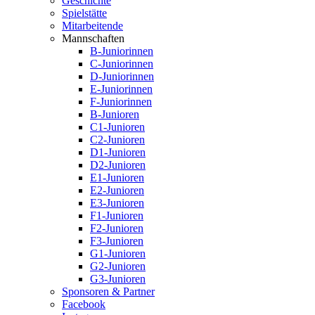
Geschichte
Spielstätte
Mitarbeitende
Mannschaften
B-Juniorinnen
C-Juniorinnen
D-Juniorinnen
E-Juniorinnen
F-Juniorinnen
B-Junioren
C1-Junioren
C2-Junioren
D1-Junioren
D2-Junioren
E1-Junioren
E2-Junioren
E3-Junioren
F1-Junioren
F2-Junioren
F3-Junioren
G1-Junioren
G2-Junioren
G3-Junioren
Sponsoren & Partner
Facebook