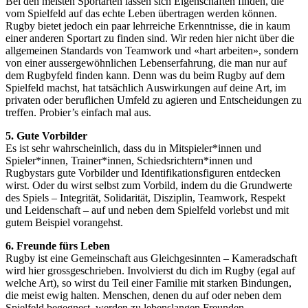
Bei den meisten Sportarten lassen sich Eigenschaften finden, die
vom Spielfeld auf das echte Leben übertragen werden können.
Rugby bietet jedoch ein paar lehrreiche Erkenntnisse, die in kaum
einer anderen Sportart zu finden sind. Wir reden hier nicht über die
allgemeinen Standards von Teamwork und «hart arbeiten», sondern
von einer aussergewöhnlichen Lebenserfahrung, die man nur auf
dem Rugbyfeld finden kann. Denn was du beim Rugby auf dem
Spielfeld machst, hat tatsächlich Auswirkungen auf deine Art, im
privaten oder beruflichen Umfeld zu agieren und Entscheidungen zu
treffen. Probier’s einfach mal aus.
5. Gute Vorbilder
Es ist sehr wahrscheinlich, dass du in Mitspieler*innen und
Spieler*innen, Trainer*innen, Schiedsrichtern*innen und
Rugbystars gute Vorbilder und Identifikationsfiguren entdecken
wirst. Oder du wirst selbst zum Vorbild, indem du die Grundwerte
des Spiels – Integrität, Solidarität, Disziplin, Teamwork, Respekt
und Leidenschaft – auf und neben dem Spielfeld vorlebst und mit
gutem Beispiel vorangehst.
6. Freunde fürs Leben
Rugby ist eine Gemeinschaft aus Gleichgesinnten – Kameradschaft
wird hier grossgeschrieben. Involvierst du dich im Rugby (egal auf
welche Art), so wirst du Teil einer Familie mit starken Bindungen,
die meist ewig halten. Menschen, denen du auf oder neben dem
Spielfeld begegnest, werden zu lebenslangen Freunden.