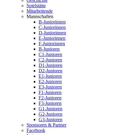
Geschichte
Spielstätte
Mitarbeitende
Mannschaften
B-Juniorinnen
C-Juniorinnen
D-Juniorinnen
E-Juniorinnen
F-Juniorinnen
B-Junioren
C1-Junioren
C2-Junioren
D1-Junioren
D2-Junioren
E1-Junioren
E2-Junioren
E3-Junioren
F1-Junioren
F2-Junioren
F3-Junioren
G1-Junioren
G2-Junioren
G3-Junioren
Sponsoren & Partner
Facebook